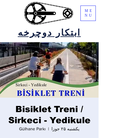
ME
NU
ابتکار دوچرخه
Bisiklet Treni /
Sirkeci - Yedikule
یکشنبه ۲۵ جوزا
  |  
Gülhane Parkı