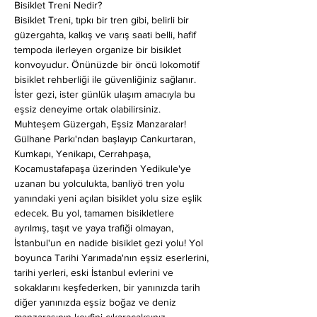
Bisiklet Treni Nedir?
Bisiklet Treni, tıpkı bir tren gibi, belirli bir 
güzergahta, kalkış ve varış saati belli, hafif 
tempoda ilerleyen organize bir bisiklet 
konvoyudur. Önünüzde bir öncü lokomotif 
bisiklet rehberliği ile güvenliğiniz sağlanır. 
İster gezi, ister günlük ulaşım amacıyla bu 
eşsiz deneyime ortak olabilirsiniz.
Muhteşem Güzergah, Eşsiz Manzaralar!
Gülhane Parkı'ndan başlayıp Cankurtaran, 
Kumkapı, Yenikapı, Cerrahpaşa, 
Kocamustafapaşa üzerinden Yedikule'ye 
uzanan bu yolculukta, banliyö tren yolu 
yanındaki yeni açılan bisiklet yolu size eşlik 
edecek. Bu yol, tamamen bisikletlere 
ayrılmış, taşıt ve yaya trafiği olmayan, 
İstanbul'un en nadide bisiklet gezi yolu! Yol 
boyunca Tarihi Yarımada'nın eşsiz eserlerini, 
tarihi yerleri, eski İstanbul evlerini ve 
sokaklarını keşfederken, bir yanınızda tarih 
diğer yanınızda eşsiz boğaz ve deniz 