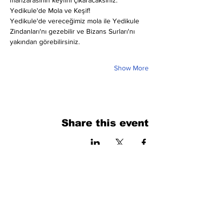
manzarasının keyfini çıkaracaksınız.
Yedikule'de Mola ve Keşif!
Yedikule'de vereceğimiz mola ile Yedikule 
Zindanları'nı gezebilir ve Bizans Surları'nı 
yakından görebilirsiniz.
Show More
Share this event
فرم را پر کنید. ما به زودی برمی گردیم
isim, soyisim