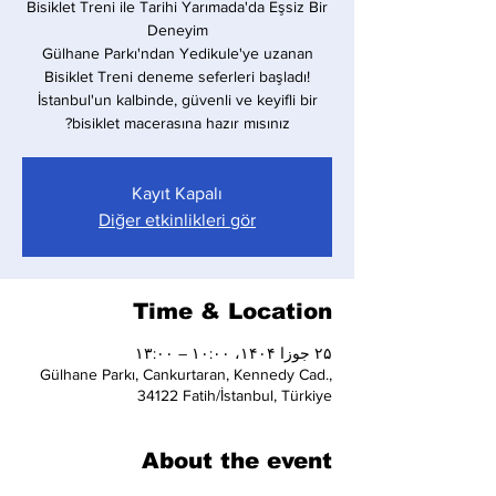
Bisiklet Treni ile Tarihi Yarımada'da Eşsiz Bir
Gülhane Parkı'ndan Yedikule'ye uzanan
Bisiklet Treni deneme seferleri başladı!
İstanbul'un kalbinde, güvenli ve keyifli bir
bisiklet macerasına hazır mısınız?
Kayıt Kapalı
Diğer etkinlikleri gör
Time & Location
۲۵ جوزا ۱۴۰۴، ۱۰:۰۰ – ۱۳:۰۰
Gülhane Parkı, Cankurtaran, Kennedy Cad.,
34122 Fatih/İstanbul, Türkiye
About the event