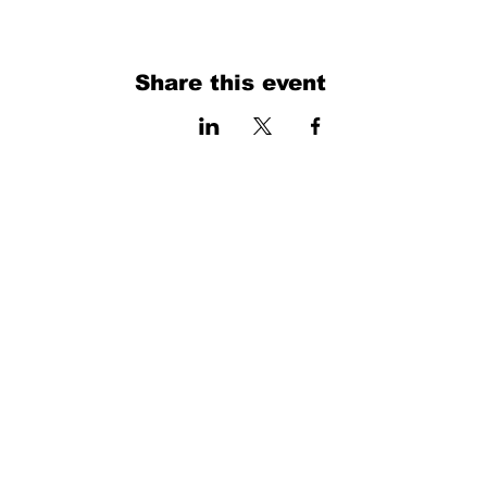
Share this event
فرم را پر کنید. ما به زودی برمی گردیم
isim, soyisim
Telefon
Bulunduğunuz il ve ilçe