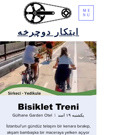
ME
NU
ابتکار دوچرخه
Bisiklet Treni
یکشنبه ۱۹ اسد
  |  
Gülhane Garden Otel
İstanbul'un gündüz telaşını bir kenara bırakıp,
akşam bambaşka bir maceraya yelken açıyor