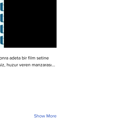
nra adeta bir film setine 
şsiz, huzur veren manzarası... 
Show More