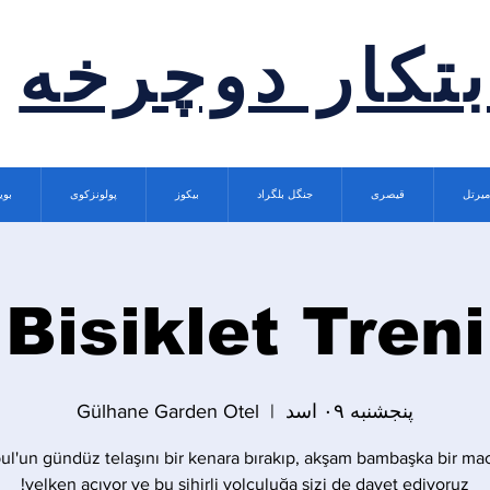
بتکار دوچرخه
میرتل
قیصری
جنگل بلگراد
بیکوز
پولونزکوی
بوی
Bisiklet Treni
پنجشنبه ۰۹ اسد
  |  
Gülhane Garden Otel
bul'un gündüz telaşını bir kenara bırakıp, akşam bambaşka bir ma
yelken açıyor ve bu sihirli yolculuğa sizi de davet ediyoruz!