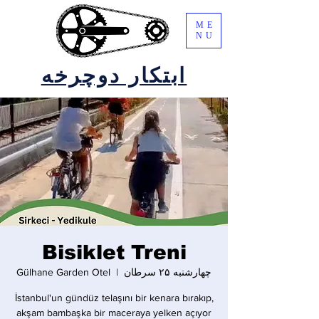
ME
NU
ابتکار دوچرخه
Bisiklet Treni
چهارشنبه ۲۵ سرطان
  |  
Gülhane Garden Otel
İstanbul'un gündüz telaşını bir kenara bırakıp,
akşam bambaşka bir maceraya yelken açıyor