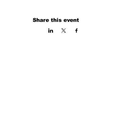
Share this event
فرم را پر کنید. ما به زودی برمی گردیم
isim, soyisim
Telefon
Bulunduğunuz il ve ilçe