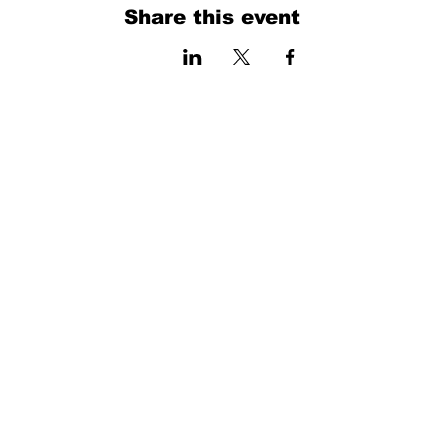
Share this event
فرم را پر کنید. ما به زودی برمی گردیم
isim, soyisim
Telefon
Bulunduğunuz il ve ilçe
Konu