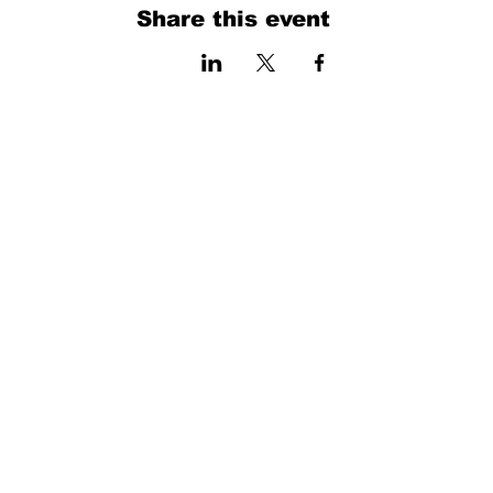
Share this event
فرم را پر کنید. ما به زودی برمی گردیم
isim, soyisim
Telefon
Bulunduğunuz il ve ilçe
Konu