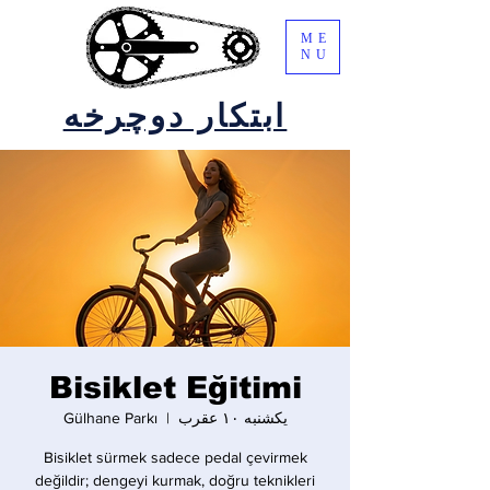
ME
NU
ابتکار دوچرخه
Bisiklet Eğitimi
یکشنبه ۱۰ عقرب
  |  
Gülhane Parkı
Bisiklet sürmek sadece pedal çevirmek
değildir; dengeyi kurmak, doğru teknikleri