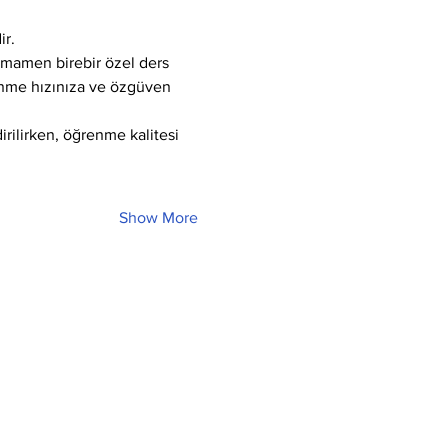
ir.
tamamen birebir özel ders 
enme hızınıza ve özgüven 
ilirken, öğrenme kalitesi 
Show More