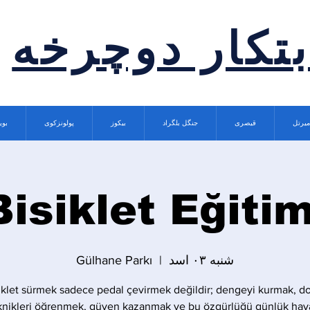
بتکار دوچرخه
میرتل
قیصری
جنگل بلگراد
بیکوز
پولونزکوی
بوی
Bisiklet Eğitim
شنبه ۰۳ اسد
  |  
Gülhane Parkı
iklet sürmek sadece pedal çevirmek değildir; dengeyi kurmak, d
knikleri öğrenmek, güven kazanmak ve bu özgürlüğü günlük hay