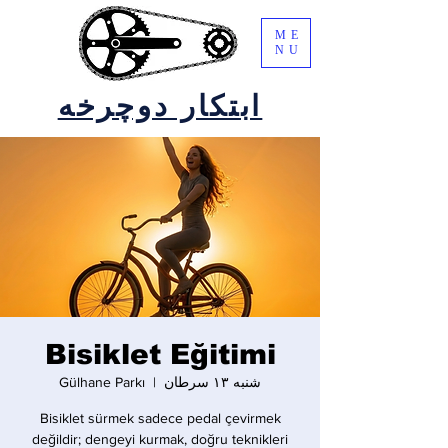
ME
NU
ابتکار دوچرخه
Bisiklet Eğitimi
شنبه ۱۳ سرطان
  |  
Gülhane Parkı
Bisiklet sürmek sadece pedal çevirmek
değildir; dengeyi kurmak, doğru teknikleri