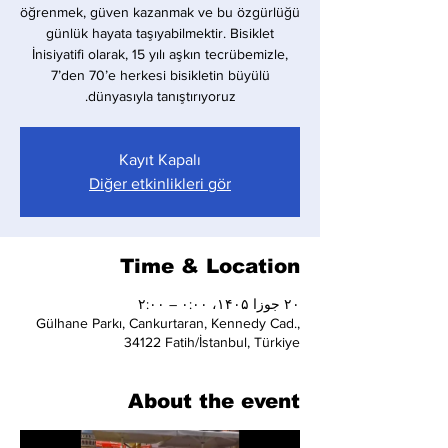
öğrenmek, güven kazanmak ve bu özgürlüğü
günlük hayata taşıyabilmektir. Bisiklet
İnisiyatifi olarak, 15 yılı aşkın tecrübemizle,
7’den 70’e herkesi bisikletin büyülü
dünyasıyla tanıştırıyoruz.
Kayıt Kapalı
Diğer etkinlikleri gör
Time & Location
۲۰ جوزا ۱۴۰۵، ۰:۰۰ – ۲:۰۰
Gülhane Parkı, Cankurtaran, Kennedy Cad.,
34122 Fatih/İstanbul, Türkiye
About the event