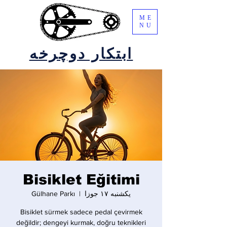
ME
NU
ابتکار دوچرخه
Bisiklet Eğitimi
یکشنبه ۱۷ جوزا
  |  
Gülhane Parkı
Bisiklet sürmek sadece pedal çevirmek
değildir; dengeyi kurmak, doğru teknikleri