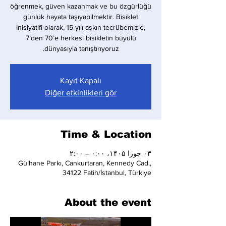
öğrenmek, güven kazanmak ve bu özgürlüğü
günlük hayata taşıyabilmektir. Bisiklet
İnisiyatifi olarak, 15 yılı aşkın tecrübemizle,
7’den 70’e herkesi bisikletin büyülü
dünyasıyla tanıştırıyoruz.
Kayıt Kapalı
Diğer etkinlikleri gör
Time & Location
۰۳ جوزا ۱۴۰۵، ۰:۰۰ – ۲:۰۰
Gülhane Parkı, Cankurtaran, Kennedy Cad.,
34122 Fatih/İstanbul, Türkiye
About the event