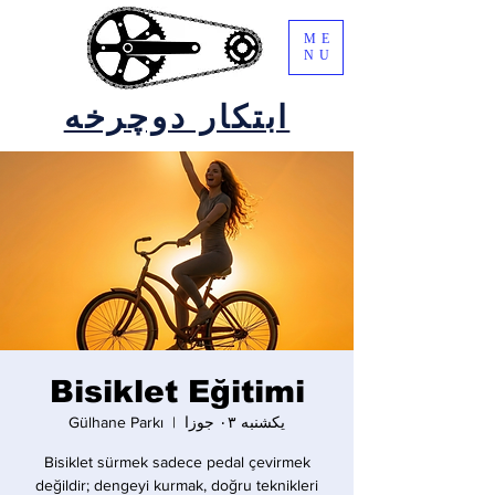
ME
NU
ابتکار دوچرخه
Bisiklet Eğitimi
یکشنبه ۰۳ جوزا
  |  
Gülhane Parkı
Bisiklet sürmek sadece pedal çevirmek
değildir; dengeyi kurmak, doğru teknikleri