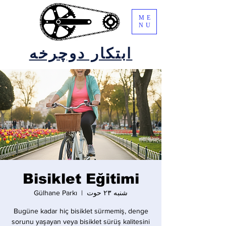
ME
NU
ابتکار دوچرخه
Bisiklet Eğitimi
شنبه ۲۳ حوت
  |  
Gülhane Parkı
Bugüne kadar hiç bisiklet sürmemiş, denge
sorunu yaşayan veya bisiklet sürüş kalitesini