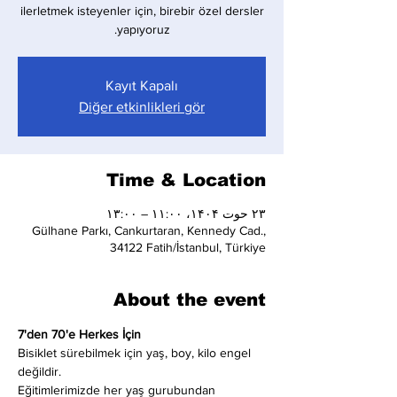
ilerletmek isteyenler için, birebir özel dersler
yapıyoruz.
Kayıt Kapalı
Diğer etkinlikleri gör
Time & Location
۲۳ حوت ۱۴۰۴، ۱۱:۰۰ – ۱۳:۰۰
Gülhane Parkı, Cankurtaran, Kennedy Cad.,
34122 Fatih/İstanbul, Türkiye
About the event
7'den 70'e Herkes İçin
Bisiklet sürebilmek için yaş, boy, kilo engel 
değildir.
Eğitimlerimizde her yaş gurubundan 