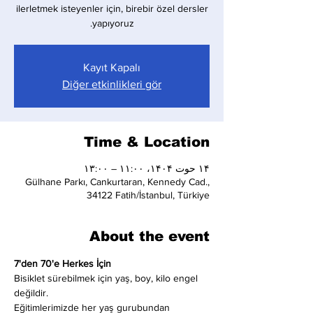
ilerletmek isteyenler için, birebir özel dersler
yapıyoruz.
Kayıt Kapalı
Diğer etkinlikleri gör
Time & Location
۱۴ حوت ۱۴۰۴، ۱۱:۰۰ – ۱۳:۰۰
Gülhane Parkı, Cankurtaran, Kennedy Cad.,
34122 Fatih/İstanbul, Türkiye
About the event
7'den 70'e Herkes İçin
Bisiklet sürebilmek için yaş, boy, kilo engel 
değildir.
Eğitimlerimizde her yaş gurubundan 