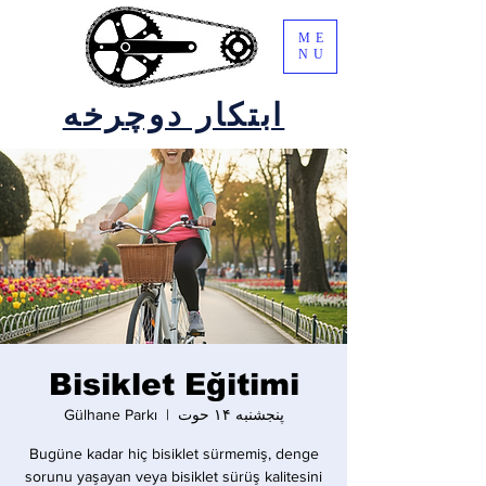
ME
NU
ابتکار دوچرخه
Bisiklet Eğitimi
پنجشنبه ۱۴ حوت
  |  
Gülhane Parkı
Bugüne kadar hiç bisiklet sürmemiş, denge
sorunu yaşayan veya bisiklet sürüş kalitesini