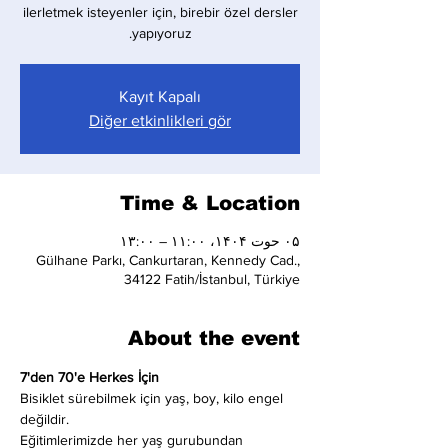
ilerletmek isteyenler için, birebir özel dersler
yapıyoruz.
Kayıt Kapalı
Diğer etkinlikleri gör
Time & Location
۰۵ حوت ۱۴۰۴، ۱۱:۰۰ – ۱۳:۰۰
Gülhane Parkı, Cankurtaran, Kennedy Cad.,
34122 Fatih/İstanbul, Türkiye
About the event
7'den 70'e Herkes İçin
Bisiklet sürebilmek için yaş, boy, kilo engel 
değildir.
Eğitimlerimizde her yaş gurubundan 