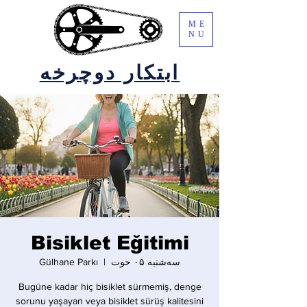
ME
NU
ابتکار دوچرخه
Bisiklet Eğitimi
سه‌شنبه ۰۵ حوت
  |  
Gülhane Parkı
Bugüne kadar hiç bisiklet sürmemiş, denge
sorunu yaşayan veya bisiklet sürüş kalitesini