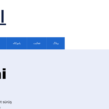
ا
وبلاگ
فعالیت
پاموکاله
i
t sürüş
.