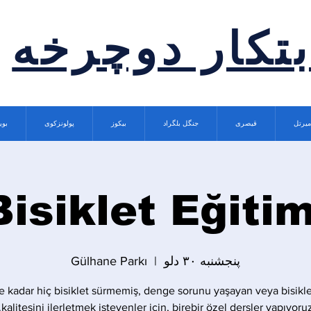
بتکار دوچرخه
میرتل
قیصری
جنگل بلگراد
بیکوز
پولونزکوی
بوی
Bisiklet Eğitim
پنجشنبه ۳۰ دلو
  |  
Gülhane Parkı
 kadar hiç bisiklet sürmemiş, denge sorunu yaşayan veya bisikle
kalitesini ilerletmek isteyenler için, birebir özel dersler yapıyoruz