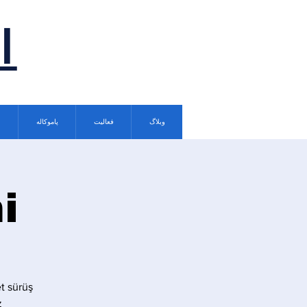
ا
وبلاگ
فعالیت
پاموکاله
i
t sürüş
.