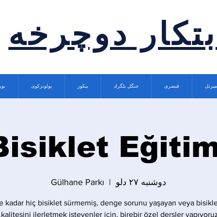
بتکار دوچرخه
میرتل
قیصری
جنگل بلگراد
بیکوز
پولونزکوی
بوی
Bisiklet Eğitim
دوشنبه ۲۷ دلو
  |  
Gülhane Parkı
 kadar hiç bisiklet sürmemiş, denge sorunu yaşayan veya bisikle
kalitesini ilerletmek isteyenler için, birebir özel dersler yapıyoruz