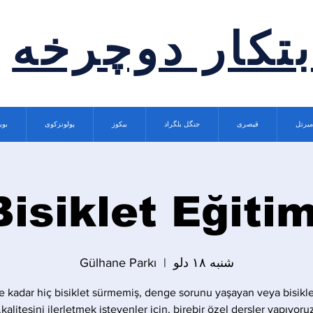
بتکار دوچرخه
میرتل
قیصری
جنگل بلگراد
بیکوز
پولونزکوی
بوی
Bisiklet Eğitim
شنبه ۱۸ دلو
  |  
Gülhane Parkı
 kadar hiç bisiklet sürmemiş, denge sorunu yaşayan veya bisikle
kalitesini ilerletmek isteyenler için, birebir özel dersler yapıyoruz