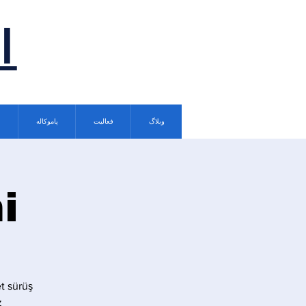
ا
وبلاگ
فعالیت
پاموکاله
i
t sürüş
.