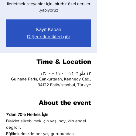
ilerletmek isteyenler için, birebir özel dersler
yapıyoruz.
Kayıt Kapalı
Diğer etkinlikleri gör
Time & Location
۱۳ دلو ۱۴۰۴، ۱۱:۰۰ – ۱۳:۰۰
Gülhane Parkı, Cankurtaran, Kennedy Cad.,
34122 Fatih/İstanbul, Türkiye
About the event
7'den 70'e Herkes İçin
Bisiklet sürebilmek için yaş, boy, kilo engel 
değildir.
Eğitimlerimizde her yaş gurubundan 