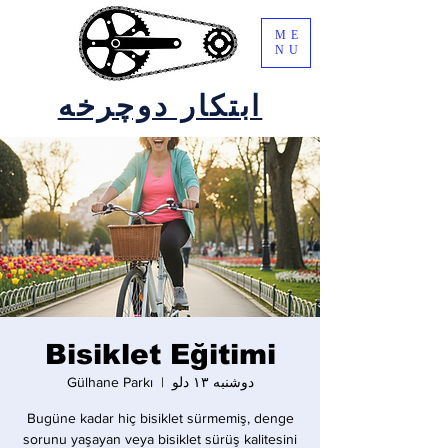
ME
NU
ابتکار دوچرخه
Bisiklet Eğitimi
دوشنبه ۱۳ دلو
  |  
Gülhane Parkı
Bugüne kadar hiç bisiklet sürmemiş, denge
sorunu yaşayan veya bisiklet sürüş kalitesini