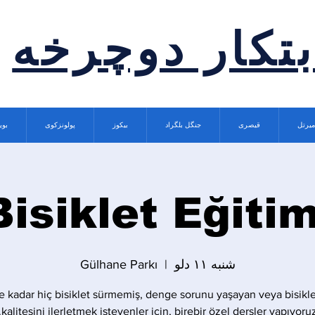
بتکار دوچرخه
میرتل
قیصری
جنگل بلگراد
بیکوز
پولونزکوی
بوی
Bisiklet Eğitim
شنبه ۱۱ دلو
  |  
Gülhane Parkı
 kadar hiç bisiklet sürmemiş, denge sorunu yaşayan veya bisikle
kalitesini ilerletmek isteyenler için, birebir özel dersler yapıyoruz