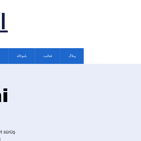
ا
وبلاگ
فعالیت
پاموکاله
i
t sürüş
.