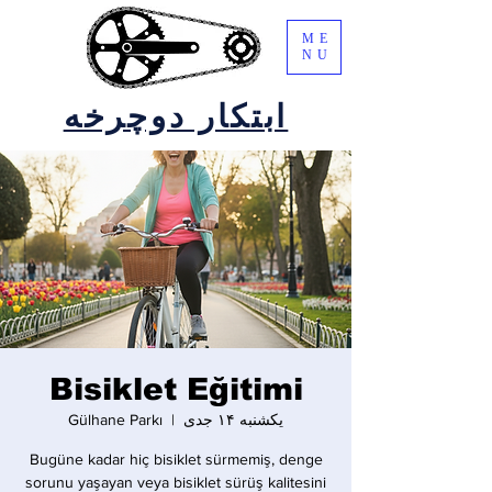
ME
NU
ابتکار دوچرخه
Bisiklet Eğitimi
یکشنبه ۱۴ جدی
  |  
Gülhane Parkı
Bugüne kadar hiç bisiklet sürmemiş, denge
sorunu yaşayan veya bisiklet sürüş kalitesini