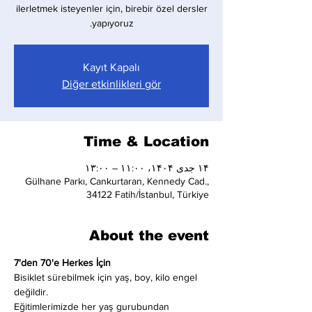
ilerletmek isteyenler için, birebir özel dersler
yapıyoruz.
Kayıt Kapalı
Diğer etkinlikleri gör
Time & Location
۱۴ جدی ۱۴۰۴، ۱۱:۰۰ – ۱۳:۰۰
Gülhane Parkı, Cankurtaran, Kennedy Cad.,
34122 Fatih/İstanbul, Türkiye
About the event
7'den 70'e Herkes İçin
Bisiklet sürebilmek için yaş, boy, kilo engel 
değildir.
Eğitimlerimizde her yaş gurubundan 