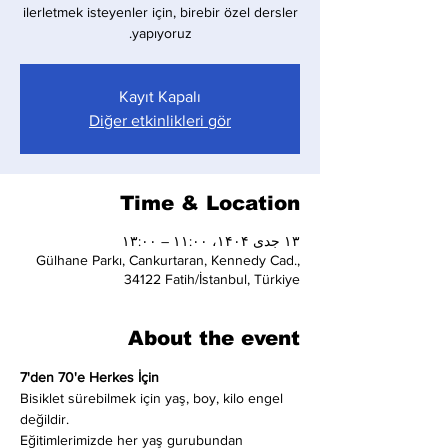
ilerletmek isteyenler için, birebir özel dersler
yapıyoruz.
Kayıt Kapalı
Diğer etkinlikleri gör
Time & Location
۱۳ جدی ۱۴۰۴، ۱۱:۰۰ – ۱۳:۰۰
Gülhane Parkı, Cankurtaran, Kennedy Cad.,
34122 Fatih/İstanbul, Türkiye
About the event
7'den 70'e Herkes İçin
Bisiklet sürebilmek için yaş, boy, kilo engel 
değildir.
Eğitimlerimizde her yaş gurubundan 