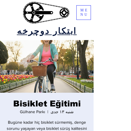
ME
NU
ابتکار دوچرخه
Bisiklet Eğitimi
شنبه ۱۳ جدی
  |  
Gülhane Parkı
Bugüne kadar hiç bisiklet sürmemiş, denge
sorunu yaşayan veya bisiklet sürüş kalitesini