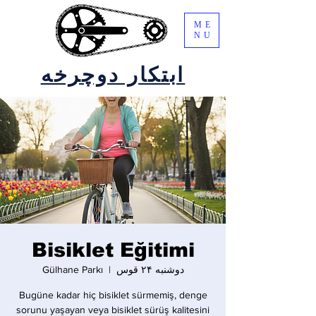
ME
NU
ابتکار دوچرخه
Bisiklet Eğitimi
دوشنبه ۲۴ قوس
  |  
Gülhane Parkı
Bugüne kadar hiç bisiklet sürmemiş, denge
sorunu yaşayan veya bisiklet sürüş kalitesini