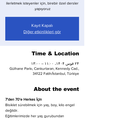
ilerletmek isteyenler için, birebir özel dersler
yapıyoruz.
Kayıt Kapalı
Diğer etkinlikleri gör
Time & Location
۲۴ قوس ۱۴۰۴، ۱۱:۰۰ – ۱۳:۰۰
Gülhane Parkı, Cankurtaran, Kennedy Cad.,
34122 Fatih/İstanbul, Türkiye
About the event
7'den 70'e Herkes İçin
Bisiklet sürebilmek için yaş, boy, kilo engel 
değildir.
Eğitimlerimizde her yaş gurubundan 