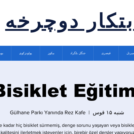
بتکار دوچرخه
میرتل
قیصری
جنگل بلگراد
بیکوز
پولونزکوی
بوی
Bisiklet Eğitim
شنبه ۱۵ قوس
  |  
Gülhane Parkı Yanında Rez Kafe
 kadar hiç bisiklet sürmemiş, denge sorunu yaşayan veya bisikle
kalitesini ilerletmek isteyenler için, birebir özel dersler yapıyoruz