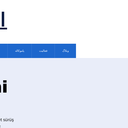
ا
وبلاگ
فعالیت
پاموکاله
i
t sürüş
.