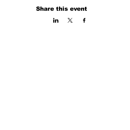
Share this event
فرم را پر کنید. ما به زودی برمی گردیم
isim, soyisim
Telefon
Bulunduğunuz il ve ilçe
Konu