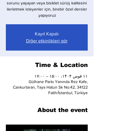
sorunu yaşayan veya bisiklet sürüş kalitesini
ilerletmek isteyenler için, birebir özel dersler
yapıyoruz.
Kayıt Kapalı
Diğer etkinlikleri gör
Time & Location
۱۱ قوس ۱۴۰۴، ۱۵:۰۰ – ۱۷:۰۰
Gülhane Parkı Yanında Rez Kafe,
Cankurtaran, Taya Hatun Sk No:42, 34122
Fatih/İstanbul, Türkiye
About the event