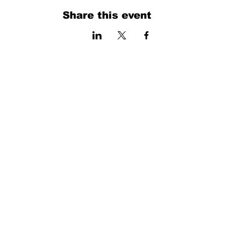
Share this event
فرم را پر کنید. ما به زودی برمی گردیم
isim, soyisim
Telefon
Bulunduğunuz il ve ilçe
Konu