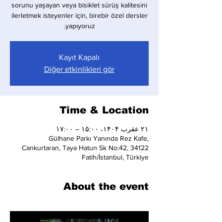
sorunu yaşayan veya bisiklet sürüş kalitesini
ilerletmek isteyenler için, birebir özel dersler
yapıyoruz.
Kayıt Kapalı
Diğer etkinlikleri gör
Time & Location
۲۱ عقرب ۱۴۰۴، ۱۵:۰۰ – ۱۷:۰۰
Gülhane Parkı Yanında Rez Kafe,
Cankurtaran, Taya Hatun Sk No:42, 34122
Fatih/İstanbul, Türkiye
About the event