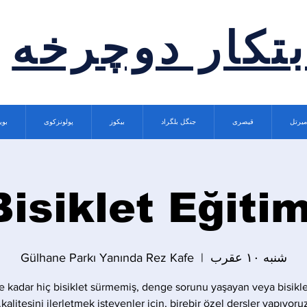
بتکار دوچرخه
میرتل
قیصری
جنگل بلگراد
بیکوز
پولونزکوی
بوی
Bisiklet Eğitim
شنبه ۱۰ عقرب
  |  
Gülhane Parkı Yanında Rez Kafe
 kadar hiç bisiklet sürmemiş, denge sorunu yaşayan veya bisikle
kalitesini ilerletmek isteyenler için, birebir özel dersler yapıyoruz