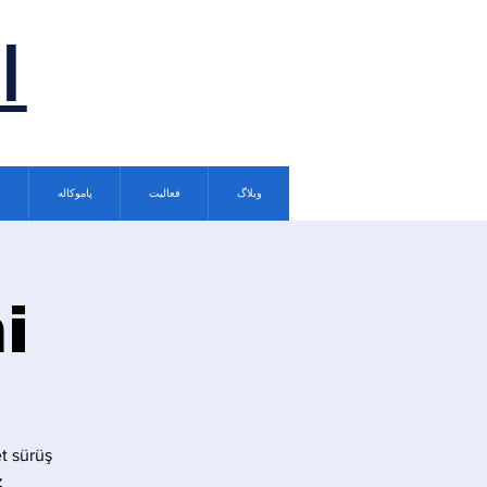
ا
وبلاگ
فعالیت
پاموکاله
i
t sürüş
.