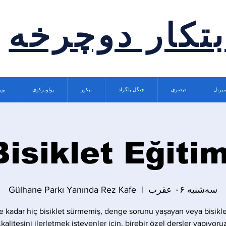
بتکار دوچرخه
میرتل
قیصری
جنگل بلگراد
بیکوز
پولونزکوی
بوی
Bisiklet Eğitim
سه‌شنبه ۰۶ عقرب
  |  
Gülhane Parkı Yanında Rez Kafe
 kadar hiç bisiklet sürmemiş, denge sorunu yaşayan veya bisikle
kalitesini ilerletmek isteyenler için, birebir özel dersler yapıyoruz