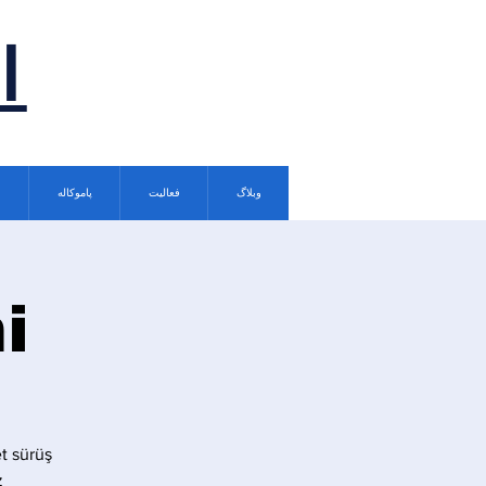
ا
وبلاگ
فعالیت
پاموکاله
i
t sürüş
.