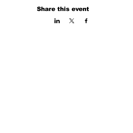
Share this event
فرم را پر کنید. ما به زودی برمی گردیم
isim, soyisim
Telefon
Bulunduğunuz il ve ilçe
Konu