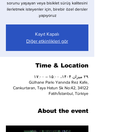
sorunu yaşayan veya bisiklet sürüş kalitesini
ilerletmek isteyenler için, birebir özel dersler
yapıyoruz.
Kayıt Kapalı
Diğer etkinlikleri gör
Time & Location
۲۹ میزان ۱۴۰۴، ۱۵:۰۰ – ۱۷:۰۰
Gülhane Parkı Yanında Rez Kafe,
Cankurtaran, Taya Hatun Sk No:42, 34122
Fatih/İstanbul, Türkiye
About the event