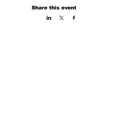
Share this event
فرم را پر کنید. ما به زودی برمی گردیم
isim, soyisim
Telefon
Bulunduğunuz il ve ilçe
Konu