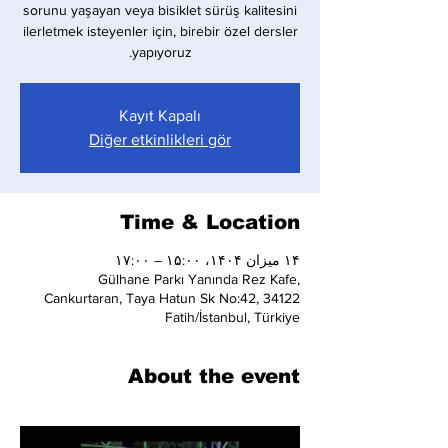
sorunu yaşayan veya bisiklet sürüş kalitesini
ilerletmek isteyenler için, birebir özel dersler
yapıyoruz.
Kayıt Kapalı
Diğer etkinlikleri gör
Time & Location
۱۴ میزان ۱۴۰۴، ۱۵:۰۰ – ۱۷:۰۰
Gülhane Parkı Yanında Rez Kafe,
Cankurtaran, Taya Hatun Sk No:42, 34122
Fatih/İstanbul, Türkiye
About the event