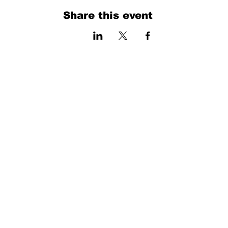
Share this event
فرم را پر کنید. ما به زودی برمی گردیم
isim, soyisim
Telefon
Bulunduğunuz il ve ilçe
Konu