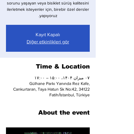
sorunu yaşayan veya bisiklet sürüş kalitesini
ilerletmek isteyenler için, birebir özel dersler
yapıyoruz.
Kayıt Kapalı
Diğer etkinlikleri gör
Time & Location
۰۷ میزان ۱۴۰۴، ۱۵:۰۰ – ۱۷:۰۰
Gülhane Parkı Yanında Rez Kafe,
Cankurtaran, Taya Hatun Sk No:42, 34122
Fatih/İstanbul, Türkiye
About the event