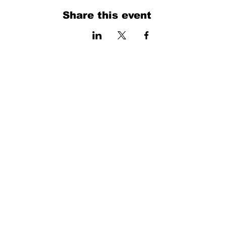
Share this event
فرم را پر کنید. ما به زودی برمی گردیم
isim, soyisim
Telefon
Bulunduğunuz il ve ilçe
Konu