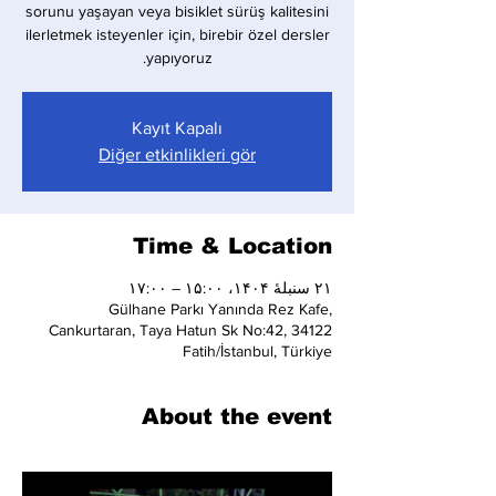
sorunu yaşayan veya bisiklet sürüş kalitesini
ilerletmek isteyenler için, birebir özel dersler
yapıyoruz.
Kayıt Kapalı
Diğer etkinlikleri gör
Time & Location
۲۱ سنبلهٔ ۱۴۰۴، ۱۵:۰۰ – ۱۷:۰۰
Gülhane Parkı Yanında Rez Kafe,
Cankurtaran, Taya Hatun Sk No:42, 34122
Fatih/İstanbul, Türkiye
About the event