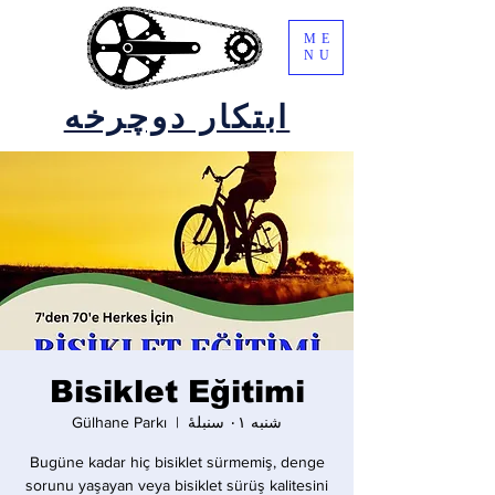
ME
NU
ابتکار دوچرخه
Bisiklet Eğitimi
شنبه ۰۱ سنبلهٔ
  |  
Gülhane Parkı
Bugüne kadar hiç bisiklet sürmemiş, denge
sorunu yaşayan veya bisiklet sürüş kalitesini