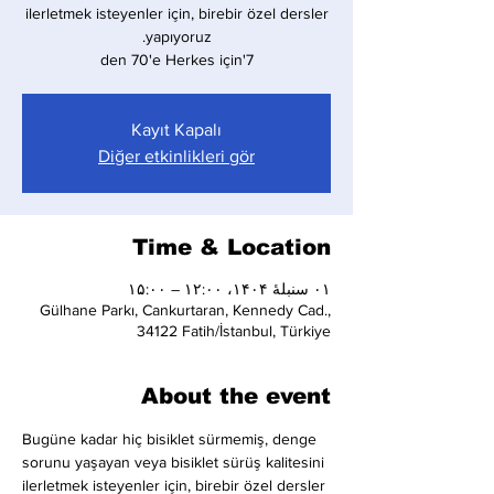
ilerletmek isteyenler için, birebir özel dersler
7'den 70'e Herkes için
Kayıt Kapalı
Diğer etkinlikleri gör
Time & Location
۰۱ سنبلهٔ ۱۴۰۴، ۱۲:۰۰ – ۱۵:۰۰
Gülhane Parkı, Cankurtaran, Kennedy Cad.,
34122 Fatih/İstanbul, Türkiye
About the event
Bugüne kadar hiç bisiklet sürmemiş, denge 
sorunu yaşayan veya bisiklet sürüş kalitesini 
ilerletmek isteyenler için, birebir özel dersler 