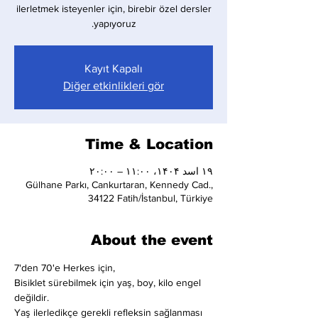
ilerletmek isteyenler için, birebir özel dersler
yapıyoruz.
Kayıt Kapalı
Diğer etkinlikleri gör
Time & Location
۱۹ اسد ۱۴۰۴، ۱۱:۰۰ – ۲۰:۰۰
Gülhane Parkı, Cankurtaran, Kennedy Cad.,
34122 Fatih/İstanbul, Türkiye
About the event
7'den 70'e Herkes için,
Bisiklet sürebilmek için yaş, boy, kilo engel 
değildir.
Yaş ilerledikçe gerekli refleksin sağlanması 