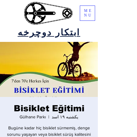
ME
NU
ابتکار دوچرخه
Bisiklet Eğitimi
یکشنبه ۱۹ اسد
  |  
Gülhane Parkı
Bugüne kadar hiç bisiklet sürmemiş, denge
sorunu yaşayan veya bisiklet sürüş kalitesini