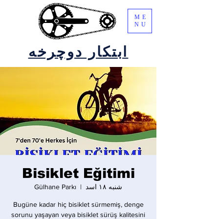
ME
NU
ابتکار دوچرخه
Bisiklet Eğitimi
شنبه ۱۸ اسد
  |  
Gülhane Parkı
Bugüne kadar hiç bisiklet sürmemiş, denge
sorunu yaşayan veya bisiklet sürüş kalitesini