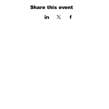
Share this event
فرم را پر کنید. ما به زودی برمی گردیم
isim, soyisim
Telefon
Bulunduğunuz il ve ilçe
Konu