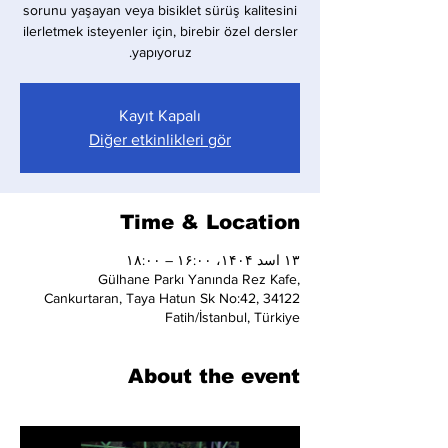
sorunu yaşayan veya bisiklet sürüş kalitesini
ilerletmek isteyenler için, birebir özel dersler
yapıyoruz.
Kayıt Kapalı
Diğer etkinlikleri gör
Time & Location
۱۳ اسد ۱۴۰۴، ۱۶:۰۰ – ۱۸:۰۰
Gülhane Parkı Yanında Rez Kafe,
Cankurtaran, Taya Hatun Sk No:42, 34122
Fatih/İstanbul, Türkiye
About the event