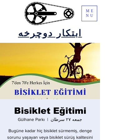
ME
NU
ابتکار دوچرخه
Bisiklet Eğitimi
جمعه ۲۷ سرطان
  |  
Gülhane Parkı
Bugüne kadar hiç bisiklet sürmemiş, denge
sorunu yaşayan veya bisiklet sürüş kalitesini