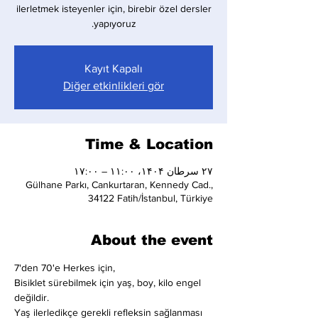
ilerletmek isteyenler için, birebir özel dersler
yapıyoruz.
Kayıt Kapalı
Diğer etkinlikleri gör
Time & Location
۲۷ سرطان ۱۴۰۴، ۱۱:۰۰ – ۱۷:۰۰
Gülhane Parkı, Cankurtaran, Kennedy Cad.,
34122 Fatih/İstanbul, Türkiye
About the event
7'den 70'e Herkes için,
Bisiklet sürebilmek için yaş, boy, kilo engel 
değildir.
Yaş ilerledikçe gerekli refleksin sağlanması 