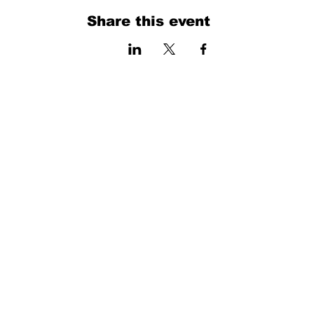
Share this event
فرم را پر کنید. ما به زودی برمی گردیم
isim, soyisim
Telefon
Bulunduğunuz il ve ilçe
Konu