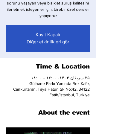
sorunu yaşayan veya bisiklet sürüş kalitesini
ilerletmek isteyenler için, birebir özel dersler
yapıyoruz.
Kayıt Kapalı
Diğer etkinlikleri gör
Time & Location
۲۵ سرطان ۱۴۰۴، ۱۶:۰۰ – ۱۸:۰۰
Gülhane Parkı Yanında Rez Kafe,
Cankurtaran, Taya Hatun Sk No:42, 34122
Fatih/İstanbul, Türkiye
About the event