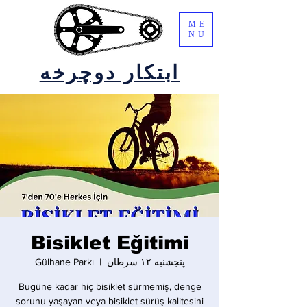
ME
NU
ابتکار دوچرخه
Bisiklet Eğitimi
پنجشنبه ۱۲ سرطان
  |  
Gülhane Parkı
Bugüne kadar hiç bisiklet sürmemiş, denge
sorunu yaşayan veya bisiklet sürüş kalitesini