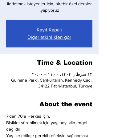
ilerletmek isteyenler için, birebir özel dersler
yapıyoruz.
Kayıt Kapalı
Diğer etkinlikleri gör
Time & Location
۱۲ سرطان ۱۴۰۴، ۱۱:۰۰ – ۲۰:۰۰
Gülhane Parkı, Cankurtaran, Kennedy Cad.,
34122 Fatih/İstanbul, Türkiye
About the event
7'den 70'e Herkes için,
Bisiklet sürebilmek için yaş, boy, kilo engel 
değildir.
Yaş ilerledikçe gerekli refleksin sağlanması 