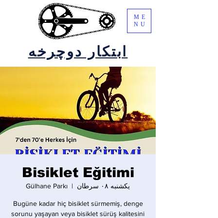
ME
NU
ابتکار دوچرخه
Bisiklet Eğitimi
یکشنبه ۰۸ سرطان
  |  
Gülhane Parkı
Bugüne kadar hiç bisiklet sürmemiş, denge
sorunu yaşayan veya bisiklet sürüş kalitesini