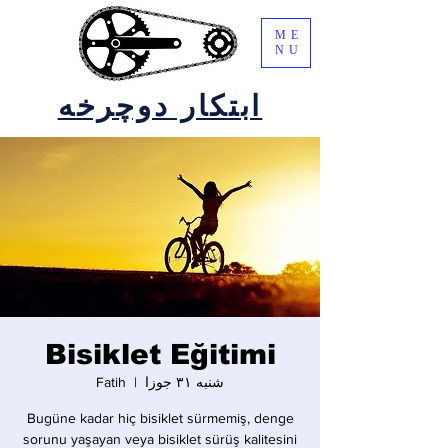
ME
NU
ابتکار دوچرخه
Bisiklet Eğitimi
شنبه ۳۱ جوزا
  |  
Fatih
Bugüne kadar hiç bisiklet sürmemiş, denge
sorunu yaşayan veya bisiklet sürüş kalitesini