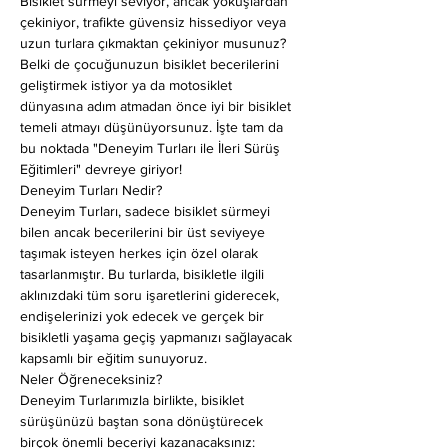
Bisiklet sürmeyi seviyor, ancak yokuşlardan 
çekiniyor, trafikte güvensiz hissediyor veya 
uzun turlara çıkmaktan çekiniyor musunuz? 
Belki de çocuğunuzun bisiklet becerilerini 
geliştirmek istiyor ya da motosiklet 
dünyasına adım atmadan önce iyi bir bisiklet 
temeli atmayı düşünüyorsunuz. İşte tam da 
bu noktada "Deneyim Turları ile İleri Sürüş 
Eğitimleri" devreye giriyor!
Deneyim Turları Nedir?
Deneyim Turları, sadece bisiklet sürmeyi 
bilen ancak becerilerini bir üst seviyeye 
taşımak isteyen herkes için özel olarak 
tasarlanmıştır. Bu turlarda, bisikletle ilgili 
aklınızdaki tüm soru işaretlerini giderecek, 
endişelerinizi yok edecek ve gerçek bir 
bisikletli yaşama geçiş yapmanızı sağlayacak 
kapsamlı bir eğitim sunuyoruz.
Neler Öğreneceksiniz?
Deneyim Turlarımızla birlikte, bisiklet 
sürüşünüzü baştan sona dönüştürecek 
birçok önemli beceriyi kazanacaksınız: