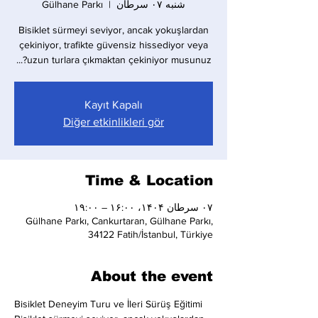
شنبه ۰۷ سرطان
  |  
Gülhane Parkı
Bisiklet sürmeyi seviyor, ancak yokuşlardan
çekiniyor, trafikte güvensiz hissediyor veya
uzun turlara çıkmaktan çekiniyor musunuz?...
Kayıt Kapalı
Diğer etkinlikleri gör
Time & Location
۰۷ سرطان ۱۴۰۴، ۱۶:۰۰ – ۱۹:۰۰
Gülhane Parkı, Cankurtaran, Gülhane Parkı,
34122 Fatih/İstanbul, Türkiye
About the event
Bisiklet Deneyim Turu ve İleri Sürüş Eğitimi