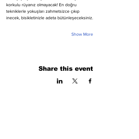
korkulu rüyanız olmayacak! En doğru 
tekniklerle yokuşları zahmetsizce çıkıp 
inecek, bisikletinizle adeta bütünleşeceksiniz.
Show More
Share this event
فرم را پر کنید. ما به زودی برمی گردیم
isim, soyisim