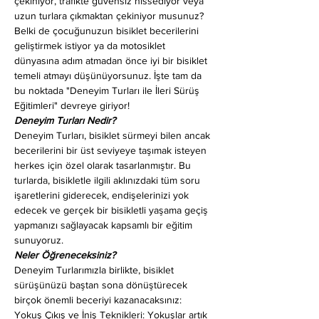
çekiniyor, trafikte güvensiz hissediyor veya 
uzun turlara çıkmaktan çekiniyor musunuz? 
Belki de çocuğunuzun bisiklet becerilerini 
geliştirmek istiyor ya da motosiklet 
dünyasına adım atmadan önce iyi bir bisiklet 
temeli atmayı düşünüyorsunuz. İşte tam da 
bu noktada "Deneyim Turları ile İleri Sürüş 
Eğitimleri" devreye giriyor!
Deneyim Turları Nedir?
Deneyim Turları, bisiklet sürmeyi bilen ancak 
becerilerini bir üst seviyeye taşımak isteyen 
herkes için özel olarak tasarlanmıştır. Bu 
turlarda, bisikletle ilgili aklınızdaki tüm soru 
işaretlerini giderecek, endişelerinizi yok 
edecek ve gerçek bir bisikletli yaşama geçiş 
yapmanızı sağlayacak kapsamlı bir eğitim 
sunuyoruz.
Neler Öğreneceksiniz?
Deneyim Turlarımızla birlikte, bisiklet 
sürüşünüzü baştan sona dönüştürecek 
birçok önemli beceriyi kazanacaksınız:
Yokuş Çıkış ve İniş Teknikleri: Yokuşlar artık 