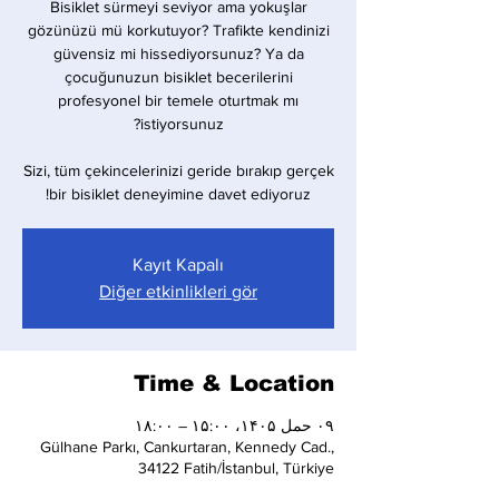
Bisiklet sürmeyi seviyor ama yokuşlar
gözünüzü mü korkutuyor? Trafikte kendinizi
güvensiz mi hissediyorsunuz? Ya da
çocuğunuzun bisiklet becerilerini
profesyonel bir temele oturtmak mı
Sizi, tüm çekincelerinizi geride bırakıp gerçek
bir bisiklet deneyimine davet ediyoruz!
Kayıt Kapalı
Diğer etkinlikleri gör
Time & Location
۰۹ حمل ۱۴۰۵، ۱۵:۰۰ – ۱۸:۰۰
Gülhane Parkı, Cankurtaran, Kennedy Cad.,
34122 Fatih/İstanbul, Türkiye