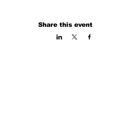
Share this event
فرم را پر کنید. ما به زودی برمی گردیم
isim, soyisim
Telefon
Bulunduğunuz il ve ilçe