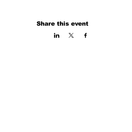
Share this event
فرم را پر کنید. ما به زودی برمی گردیم
isim, soyisim
Telefon
Bulunduğunuz il ve ilçe