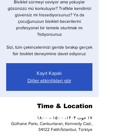
Bisiklet sürmeyi seviyor ama yokuşlar
gözünüzü mü korkutuyor? Trafikte kendinizi
güvensiz mi hissediyorsunuz? Ya da
çocuğunuzun bisiklet becerilerini
profesyonel bir temele oturtmak mı
Sizi, tüm çekincelerinizi geride bırakıp gerçek
bir bisiklet deneyimine davet ediyoruz!
Kayıt Kapalı
Diğer etkinlikleri gör
Time & Location
۱۷ حوت ۱۴۰۴، ۱۵:۰۰ – ۱۸:۰۰
Gülhane Parkı, Cankurtaran, Kennedy Cad.,
34122 Fatih/İstanbul, Türkiye