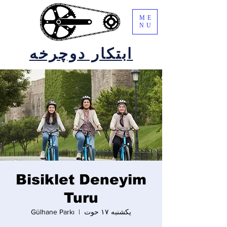
ME
NU
ابتکار دوچرخه
Bisiklet Deneyim
Turu
یکشنبه ۱۷ حوت
  |  
Gülhane Parkı