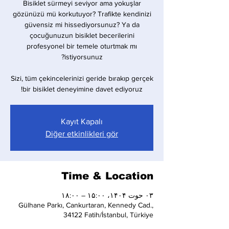
Bisiklet sürmeyi seviyor ama yokuşlar
gözünüzü mü korkutuyor? Trafikte kendinizi
güvensiz mi hissediyorsunuz? Ya da
çocuğunuzun bisiklet becerilerini
profesyonel bir temele oturtmak mı
Sizi, tüm çekincelerinizi geride bırakıp gerçek
bir bisiklet deneyimine davet ediyoruz!
Kayıt Kapalı
Diğer etkinlikleri gör
Time & Location
۰۳ حوت ۱۴۰۴، ۱۵:۰۰ – ۱۸:۰۰
Gülhane Parkı, Cankurtaran, Kennedy Cad.,
34122 Fatih/İstanbul, Türkiye