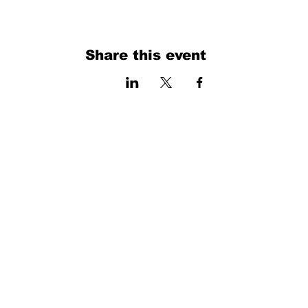
Share this event
فرم را پر کنید. ما به زودی برمی گردیم
isim, soyisim
Telefon
Bulunduğunuz il ve ilçe