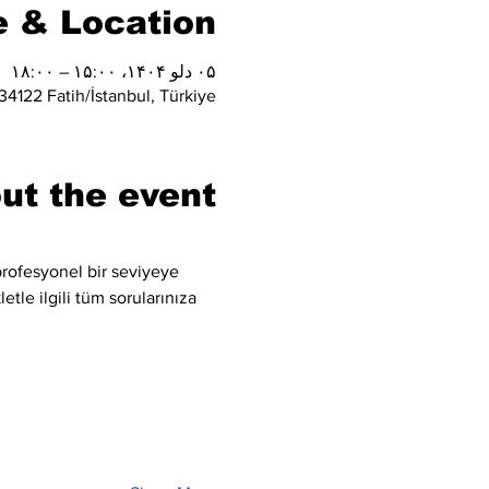
 & Location
۰۵ دلو ۱۴۰۴، ۱۵:۰۰ – ۱۸:۰۰
4122 Fatih/İstanbul, Türkiye
ut the event
rofesyonel bir seviyeye 
tle ilgili tüm sorularınıza 