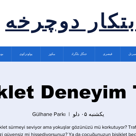
بتکار دوچرخه
میرتل
قیصری
جنگل بلگراد
بیکوز
پولونزکوی
بوی
klet Deneyim
یکشنبه ۰۵ دلو
  |  
Gülhane Parkı
iklet sürmeyi seviyor ama yokuşlar gözünüzü mü korkutuyor? Traf
zi güvensiz mi hissediyorsunuz? Ya da çocuğunuzun bisiklet bece