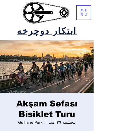
ME
NU
ابتکار دوچرخه
Akşam Sefası
Bisiklet Turu
پنجشنبه ۲۹ اسد
  |  
Gülhane Parkı