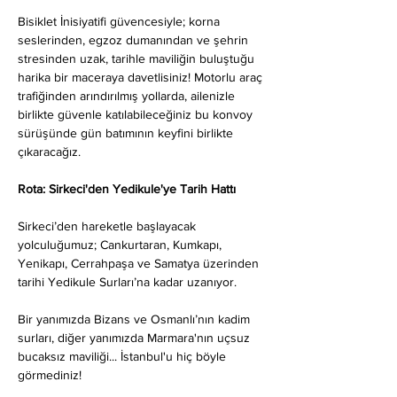
Bisiklet İnisiyatifi güvencesiyle; korna 
seslerinden, egzoz dumanından ve şehrin 
stresinden uzak, tarihle maviliğin buluştuğu 
harika bir maceraya davetlisiniz! Motorlu araç 
trafiğinden arındırılmış yollarda, ailenizle 
birlikte güvenle katılabileceğiniz bu konvoy 
sürüşünde gün batımının keyfini birlikte 
çıkaracağız.
Rota: Sirkeci'den Yedikule'ye Tarih Hattı
Sirkeci’den hareketle başlayacak 
yolculuğumuz; Cankurtaran, Kumkapı, 
Yenikapı, Cerrahpaşa ve Samatya üzerinden 
tarihi Yedikule Surları’na kadar uzanıyor.
Bir yanımızda Bizans ve Osmanlı’nın kadim 
surları, diğer yanımızda Marmara'nın uçsuz 
bucaksız maviliği... İstanbul'u hiç böyle 
görmediniz!