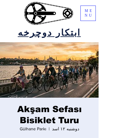
ME
NU
ابتکار دوچرخه
Akşam Sefası
Bisiklet Turu
دوشنبه ۱۲ اسد
  |  
Gülhane Parkı