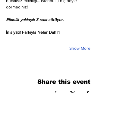
bucaksız maviliği... İstanbul'u hiç böyle 
görmediniz!
Etkinlik yaklaşık 3 saat sürüyor.
İnisiyatif Farkıyla Neler Dahil?
Show More
Share this event
فرم را پر کنید. ما به زودی برمی گردیم
isim, soyisim