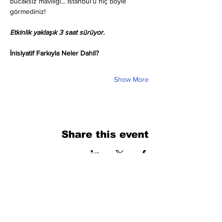
bucaksız maviliği... İstanbul'u hiç böyle 
görmediniz!
Etkinlik yaklaşık 3 saat sürüyor.
İnisiyatif Farkıyla Neler Dahil?
Show More
Share this event
فرم را پر کنید. ما به زودی برمی گردیم
isim, soyisim