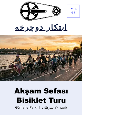
ME
NU
ابتکار دوچرخه
Akşam Sefası
Bisiklet Turu
شنبه ۲۰ سرطان
  |  
Gülhane Parkı